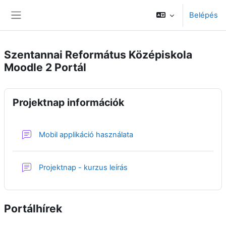
Tovább a fő tartalomhoz
Belépés
Oldalpanel
Szentannai Református Középiskola
Moodle 2 Portál
Projektnap információk
Fórum
Mobil applikáció használata
Fórum
Projektnap - kurzus leírás
Portálhírek